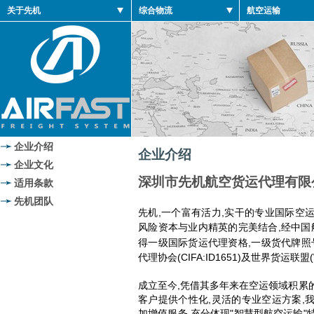
关于先机
综合物流
航空运输
企业介绍
企业介绍
企业文化
深圳市先机航空货运代理有限
适用条款
先机团队
先机,一个富有活力,实干的专业国际空运
风险资本与业内精英的完美结合,
经中国
得一级国际货运代理资格,一级货代牌照号:
代理协会(CIFA:ID1651)及世界货运联盟(W
成立至今,凭借其多年来在空运领域积累
客户提供个性化,灵活的专业空运方案,
加增值服务,充分体现"智慧型航空运输"