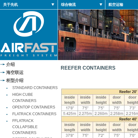
关于先机
综合物流
航空运输
介绍
REEFER CONTAINERS
海空联运
柜型介绍
STANDARD CONTAINERS
HIGH CUBE
CONTAINERS
OPENTOP CONTAINERS
FLATRACK CONTAINERS
FFLATRACK
COLLAPSIBLE
CONTAINERS