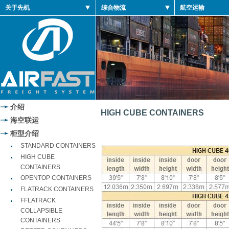
关于先机
综合物流
航空运输
介绍
HIGH CUBE CONTAINERS
海空联运
柜型介绍
STANDARD CONTAINERS
HIGH CUBE
CONTAINERS
OPENTOP CONTAINERS
FLATRACK CONTAINERS
FFLATRACK
COLLAPSIBLE
CONTAINERS