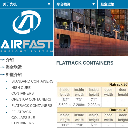
关于先机
综合物流
航空运输
介绍
FLATRACK CONTAINERS
海空联运
柜型介绍
STANDARD CONTAINERS
HIGH CUBE
CONTAINERS
OPENTOP CONTAINERS
FLATRACK CONTAINERS
FFLATRACK
COLLAPSIBLE
CONTAINERS